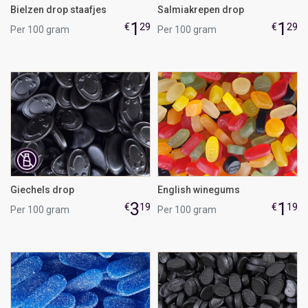
Bielzen drop staafjes
Salmiakrepen drop
1
1
€
29
€
29
Per 100 gram
Per 100 gram
Giechels drop
English winegums
3
1
€
19
€
19
Per 100 gram
Per 100 gram