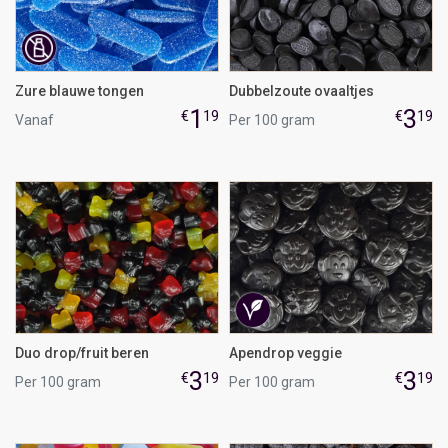
Zure blauwe tongen
Dubbelzoute ovaaltjes
1
3
€
19
€
19
Vanaf
Per 100 gram
Duo drop/fruit beren
Apendrop veggie
3
3
€
19
€
19
Per 100 gram
Per 100 gram