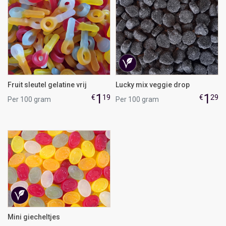
Fruit sleutel gelatine vrij
Lucky mix veggie drop
1
1
€
19
€
29
Per 100 gram
Per 100 gram
Mini giecheltjes