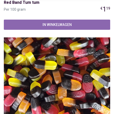
Red Band Tum tum
1
€
19
Per 100 gram
IN WINKELWAGEN