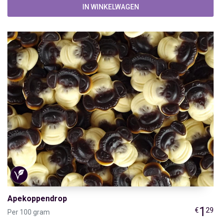
IN WINKELWAGEN
Apekoppendrop
1
€
29
Per 100 gram