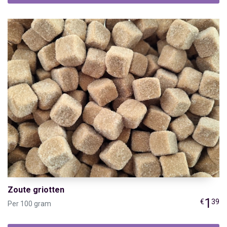
Zoute griotten
1
€
39
Per 100 gram