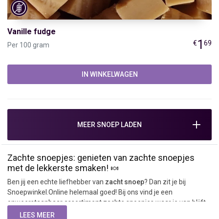
Vanille fudge
1
€
69
Per 100 gram
IN WINKELWAGEN
MEER SNOEP LADEN
Zachte snoepjes: genieten van zachte snoepjes
met de lekkerste smaken! 🍬
Ben jij een echte liefhebber van
zacht snoep
? Dan zit je bij
Snoepwinkel.Online helemaal goed! Bij ons vind je een
onweerstaanbaar assortiment zachte snoepjes waar je van blijft
genieten. Of je nu houdt van klassieke fruitgommetjes, smeuïge
LEES MEER