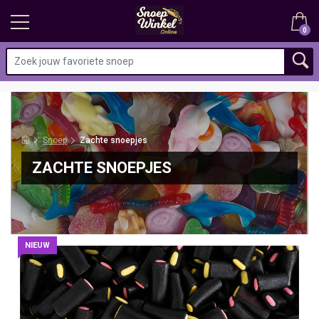
0
Snoep
Zachte snoepjes
ZACHTE SNOEPJES
NIEUW