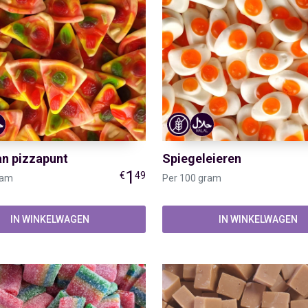
n pizzapunt
Spiegeleieren
1
€
49
ram
Per 100 gram
IN WINKELWAGEN
IN WINKELWAGEN