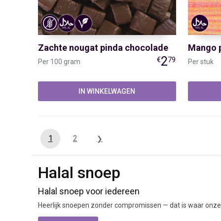
Zachte nougat pinda chocolade
Mango p
2
€
79
Per 100 gram
Per stuk
IN WINKELWAGEN
1
2
❯
Halal snoep
SNOEP SCHEPPEN
SNOEPWIN
Halal snoep voor iedereen
Heerlijk snoepen zonder compromissen — dat is waar onze
Drop
Over ons
halal ingrediënten, bieden wij een zorgvuldig samengesteld
Harde snoepjes
Ontdek Sn