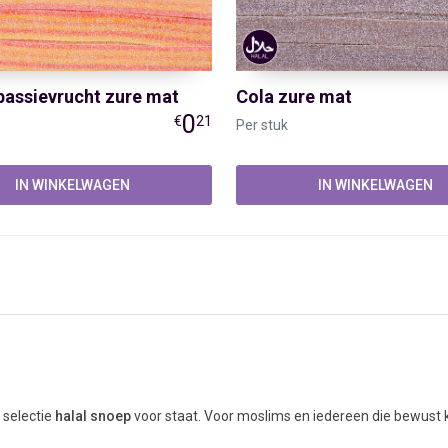
assievrucht zure mat
Cola zure mat
0
€
21
Per stuk
IN WINKELWAGEN
IN WINKELWAGEN
KEL ONLINE
CONTACT
 selectie
halal snoep
voor staat. Voor moslims en iedereen die bewust k
James Wattstraat 12 - 0.11
e collectie zachte snoepjes die voldoen aan de islamitische voedingsreg
1704RR Heerhugowaard
oepwinkel