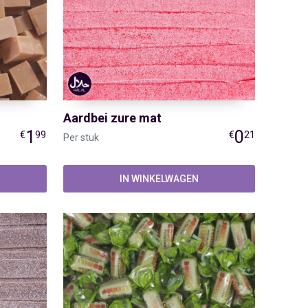
Aardbei zure mat
1
0
€
99
€
21
Per stuk
IN WINKELWAGEN