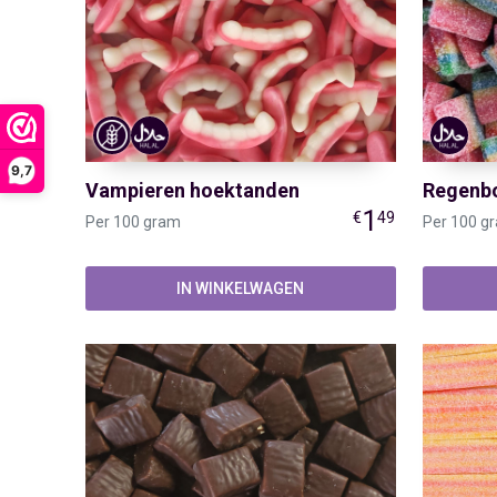
9,7
Vampieren hoektanden
Regenb
1
€
49
Per 100 gram
Per 100 g
IN WINKELWAGEN