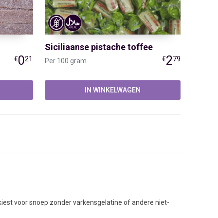
Siciliaanse pistache toffee
0
2
€
21
€
79
Per 100 gram
IN WINKELWAGEN
BLIJF OP DE HOOGTE
iest voor snoep zonder varkensgelatine of andere niet-
Volg Snoepwinkel Online
els.