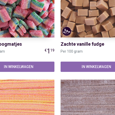
oogmatjes
Zachte vanille fudge
1
€
19
ram
Per 100 gram
IN WINKELWAGEN
IN WINKELWAGEN