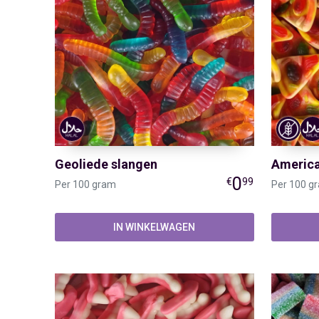
Geoliede slangen
America
0
€
99
Per 100 gram
Per 100 g
IN WINKELWAGEN