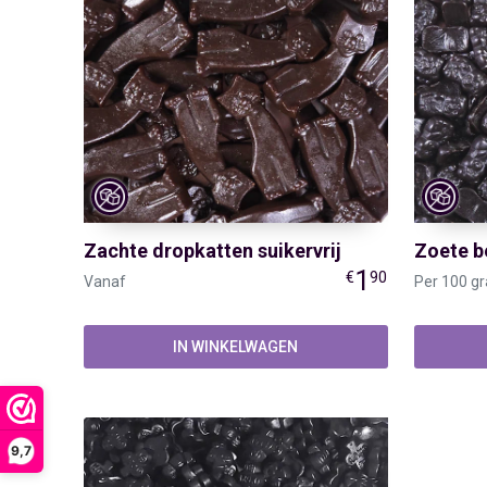
Zachte dropkatten suikervrij
Zoete be
1
€
90
Vanaf
Per 100 g
IN WINKELWAGEN
9,7