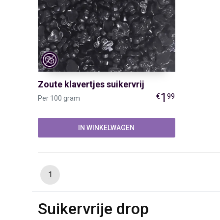
Zoute klavertjes suikervrij
1
€
99
Per 100 gram
IN WINKELWAGEN
1
Suikervrije drop