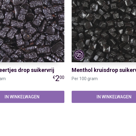
ertjes drop suikervrij
Menthol kruisdrop suikerv
2
€
00
ram
Per 100 gram
IN WINKELWAGEN
IN WINKELWAGEN