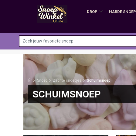
DROP
HARDE SNOEP
Snoep
Zachte snoepjes
Schuimsnoep
SCHUIMSNOEP