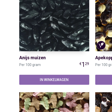
Anijs muizen
Apekop
1
€
29
Per 100 gram
Per 100 g
IN WINKELWAGEN