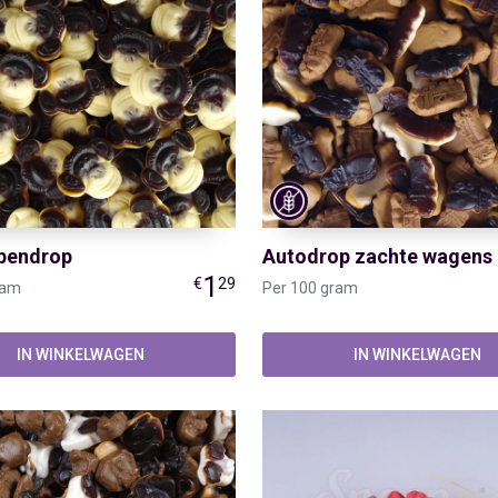
pendrop
Autodrop zachte wagens
1
€
29
ram
Per 100 gram
IN WINKELWAGEN
IN WINKELWAGEN