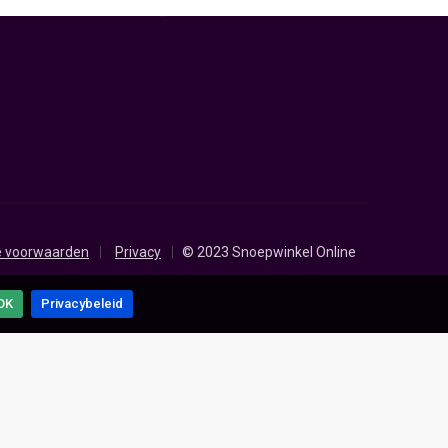
p van topkwaliteit — een erfgoed dat zichtbaar is in elk
uimsnoep tot een tijdloze klassieker die generaties
de schuimblokken tot grote, luchtige zachte schuimdropjes
latinevrije opties — zodat ook de bewuste snoepliefhebber
schuimsnoep is niet alleen lekker — het ziet er ook
 voorwaarden
Privacy
© 2023 Snoepwinkel Online
OK
Privacybeleid