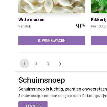
Witte muizen
Kikkertj
0
€
16
Per stuk
Per 100 g
IN WINKELWAGEN
1
2
3
❯
Schuimsnoep
SNOEP SCHEPPEN
SNOEPWIN
Schuimsnoep is luchtig, zacht en onweerstaan
Schuimsnoep
is echt een categorie apart. De luchtige, bij
Drop
Over ons
schuimpjes die al generaties lang een vaste plek hebben in
Harde snoepjes
Ontdek Sn
vormen — schuimsnoep spreekt alle zintuigen aan.
LEES MEER