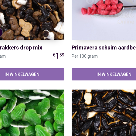
rakkers drop mix
Primavera schuim aardbei
1
€
59
ram
Per 100 gram
IN WINKELWAGEN
IN WINKELWAGEN