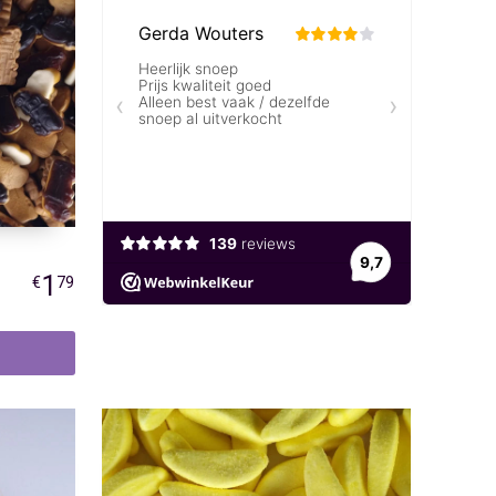
1
€
79