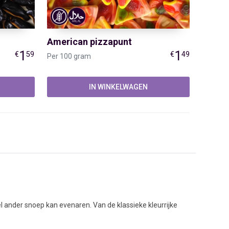
American pizzapunt
1
1
€
59
€
49
Per 100 gram
IN WINKELWAGEN
BLIJF OP DE HOOGTE
kel ander snoep kan evenaren. Van de klassieke kleurrijke
Volg Snoepwinkel Online
imblokken en veelkleurige schuimfiguren in allerlei