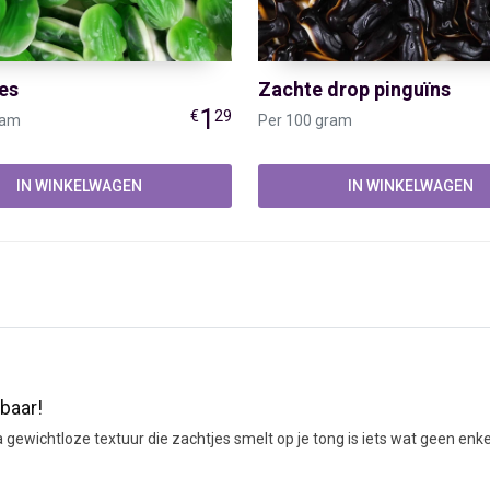
es
Zachte drop pinguïns
1
€
29
ram
Per 100 gram
IN WINKELWAGEN
IN WINKELWAGEN
KEL ONLINE
CONTACT
baar!
na gewichtloze textuur die zachtjes smelt op je tong is iets wat geen en
James Wattstraat 12 - 0.11
 het snoepzakje, tot fluweelzachte schuimbanaantjes, nostalgische schu
1704RR Heerhugowaard
oepwinkel