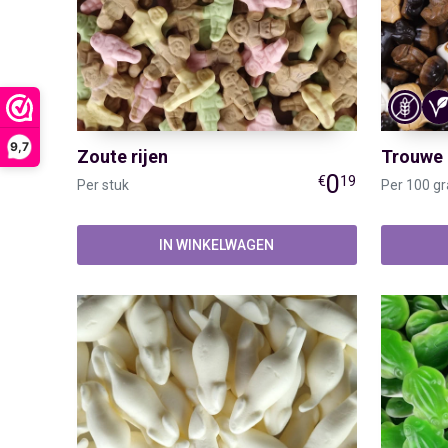
9,7
Zoute rijen
Trouwe 
0
€
19
Per stuk
Per 100 g
IN WINKELWAGEN