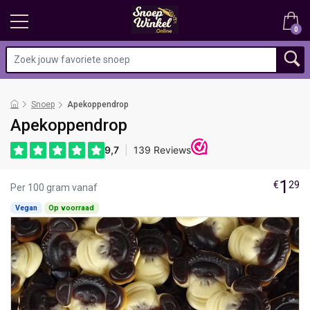
0
Snoep
Apekoppendrop
Apekoppendrop
1
€
29
Per 100 gram vanaf
Vegan
Op voorraad