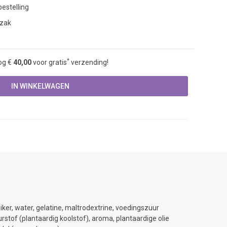
estelling
 zak
*
og €
40,00
voor gratis
verzending!
IN WINKELWAGEN
iker, water, gelatine, maltrodextrine, voedingszuur
urstof (plantaardig koolstof), aroma, plantaardige olie