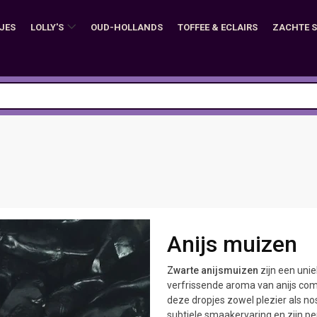
JES
LOLLY'S
OUD-HOLLANDS
TOFFEE & ECLAIRS
ZACHTE 
Anijs muizen
Zwarte anijsmuizen
zijn een unie
verfrissende aroma van anijs com
deze dropjes zowel plezier als no
subtiele smaakervaring en zijn per