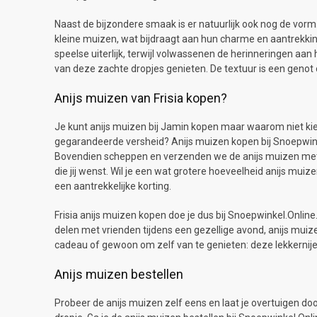
Naast de bijzondere smaak is er natuurlijk ook nog de vorm
kleine muizen, wat bijdraagt aan hun charme en aantrekking
speelse uiterlijk, terwijl volwassenen de herinneringen aa
van deze zachte dropjes genieten. De textuur is een genot
Anijs muizen van Frisia kopen?
Je kunt anijs muizen bij Jamin kopen maar waarom niet k
gegarandeerde versheid? Anijs muizen kopen bij Snoepwinke
Bovendien scheppen en verzenden we de anijs muizen met z
die jij wenst. Wil je een wat grotere hoeveelheid anijs mui
een aantrekkelijke korting.
Frisia anijs muizen kopen doe je dus bij Snoepwinkel.Online.
delen met vrienden tijdens een gezellige avond, anijs muize
cadeau of gewoon om zelf van te genieten: deze lekkernijen
Anijs muizen bestellen
Probeer de anijs muizen zelf eens en laat je overtuigen doo