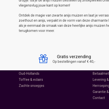
dropje. Ga je de anijs muizen bestellen bij Snoepwinkel.Onl
vliegensvlug jouw kant op komen!
Ontdek de magie van zwarte anijs muizen en laat je verra
zoethout en anijs, verpakt in de vorm van deze charmante k
als je eenmaal de smaak van deze heerlijke anijs muizen heb
terugkomen voor meer.
SNOEP SCHEPPEN
SNOEPWIN
Drop
Over ons
Gratis verzending
Harde snoepjes
Ontdek Sn
Op bestellingen vanaf € 40,-
Lolly's
Klantenser
Oud-Hollands
Betaalme
Toffee & eclairs
Levering &
Zachte snoepjes
Herroepin
Garantie &
Contact