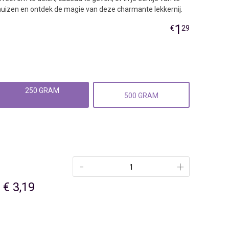
muizen en ontdek de magie van deze charmante lekkernij.
1
€
29
250 GRAM
500 GRAM
-
+
€ 3,19