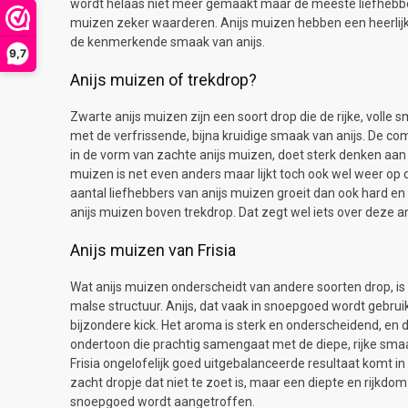
wordt helaas niet meer gemaakt maar de meeste liefhebber
muizen zeker waarderen. Anijs muizen hebben een heerlijk
de kenmerkende smaak van anijs.
9,7
Anijs muizen of trekdrop?
Zwarte anijs muizen zijn een soort drop die de rijke, voll
met de verfrissende, bijna kruidige smaak van anijs. De c
in de vorm van zachte anijs muizen, doet sterk denken aan 
muizen is net even anders maar lijkt toch ook wel weer op 
aantal liefhebbers van anijs muizen groeit dan ook hard en
anijs muizen boven trekdrop. Dat zegt wel iets over deze a
Anijs muizen van Frisia
Wat anijs muizen onderscheidt van andere soorten drop, is
malse structuur. Anijs, dat vaak in snoepgoed wordt gebrui
bijzondere kick. Het aroma is sterk en onderscheidend, en
ondertoon die prachtig samengaat met de diepe, rijke sma
Frisia ongelofelijk goed uitgebalanceerde resultaat komt i
zacht dropje dat niet te zoet is, maar een diepte en rijkdom
snoepgoed wordt aangetroffen.