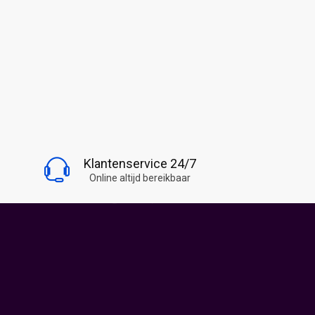
BLIJF OP DE HOOGTE
Klantenservice 24/7
Volg Snoepwinkel Online
Online altijd bereikbaar