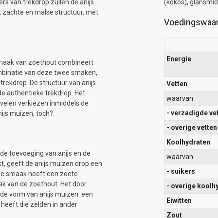
s van trekdrop zullen de anijs
(kokos), glansmi
 zachte en malse structuur, met
Voedingswaa
Energie
e smaak van zoethout combineert
ombinatie van deze twee smaken,
trekdrop. De structuur van anijs
Vetten
de authentieke trekdrop. Het
waarvan
 velen verkiezen inmiddels de
- verzadigde ve
nijs muizen, toch?
- overige vetten
Koolhydraten
 de toevoeging van anijs en de
waarvan
kt, geeft de anijs muizen drop een
- suikers
 de smaak heeft een zoete
ak van de zoethout. Het door
- overige koolh
n de vorm van anijs muizen: een
Eiwitten
 heeft die zelden in ander
Zout