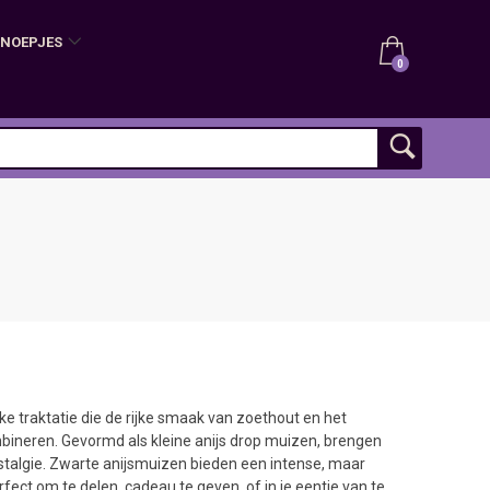
SNOEPJES
0
ke traktatie die de rijke smaak van zoethout en het
bineren. Gevormd als kleine anijs drop muizen, brengen
stalgie. Zwarte anijsmuizen bieden een intense, maar
fect om te delen, cadeau te geven, of in je eentje van te