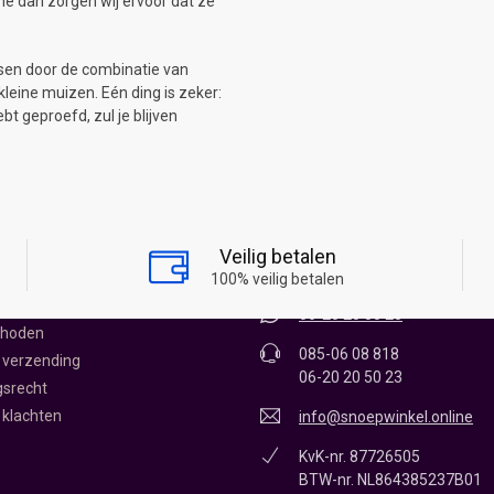
ine dan zorgen wij ervoor dat ze
ssen door de combinatie van
leine muizen. Eén ding is zeker:
t geproefd, zul je blijven
KEL ONLINE
CONTACT
James Wattstraat 12 - 0.11
Veilig betalen
1704RR Heerhugowaard
oepwinkel
100% veilig betalen
vice
06-20 20 50 23
thoden
085-06 08 818
 verzending
06-20 20 50 23
gsrecht
 klachten
info@snoepwinkel.online
KvK-nr. 87726505
BTW-nr. NL864385237B01