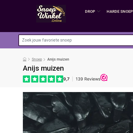
DROP
HARDE SNOEP
Snoep
Anijs muizen
Anijs muizen