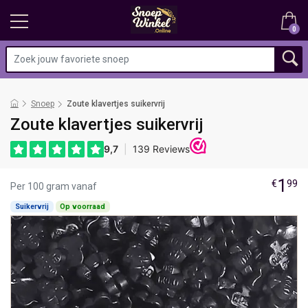
0
Snoep
Zoute klavertjes suikervrij
Zoute klavertjes suikervrij
1
€
99
Per 100 gram vanaf
Suikervrij
Op voorraad