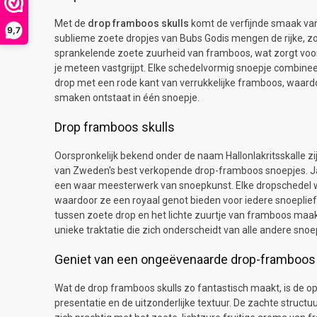
Met de
drop framboos skulls
komt de verfijnde smaak va
9,7
sublieme zoete dropjes van Bubs Godis mengen de rijke, 
sprankelende zoete zuurheid van framboos, wat zorgt voor
je meteen vastgrijpt. Elke schedelvormig snoepje combine
drop met een rode kant van verrukkelijke framboos, waard
smaken ontstaat in één snoepje.
Drop framboos skulls
Oorspronkelijk bekend onder de naam Hallonlakritsskalle zi
van Zweden's best verkopende drop-framboos snoepjes. Ja
een waar meesterwerk van snoepkunst. Elke dropschedel w
waardoor ze een royaal genot bieden voor iedere snoeplie
tussen zoete drop en het lichte zuurtje van framboos maa
unieke traktatie die zich onderscheidt van alle andere snoe
Geniet van een ongeëvenaarde drop-framboo
Wat de drop framboos skulls zo fantastisch maakt, is de o
presentatie en de uitzonderlijke textuur. De zachte struct