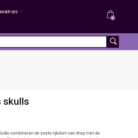
SNOEPJES
0
 skulls
odis combineren de zoete rijkdom van drop met de