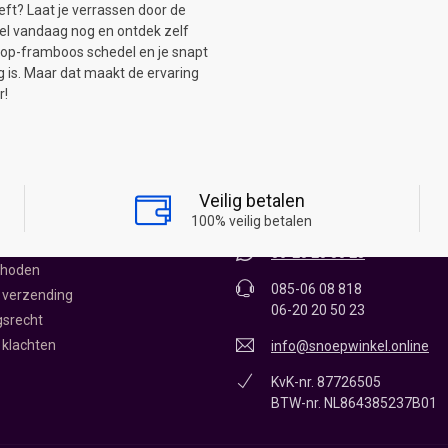
t? Laat je verrassen door de
el vandaag nog en ontdek zelf
rop-framboos schedel en je snapt
is. Maar dat maakt de ervaring
r!
KEL ONLINE
CONTACT
James Wattstraat 12 - 0.11
Veilig betalen
1704RR Heerhugowaard
oepwinkel
100% veilig betalen
vice
06-20 20 50 23
thoden
085-06 08 818
 verzending
06-20 20 50 23
gsrecht
 klachten
info@snoepwinkel.online
KvK-nr. 87726505
BTW-nr. NL864385237B01