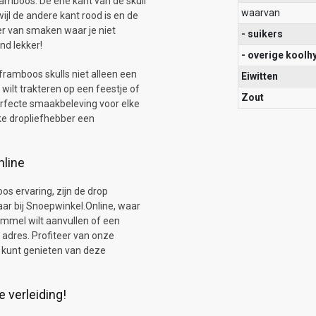
ramboos. De ene kant van de skull
waarvan
ijl de andere kant rood is en de
ter van smaken waar je niet
- suikers
end lekker!
- overige koolh
framboos skulls niet alleen een
Eiwitten
 wilt trakteren op een feestje of
Zout
rfecte smaakbeleving voor elke
lke dropliefhebber een
nline
s ervaring, zijn de drop
aar bij Snoepwinkel.Online, waar
rommel wilt aanvullen of een
e adres. Profiteer van onze
rt kunt genieten van deze
 verleiding!