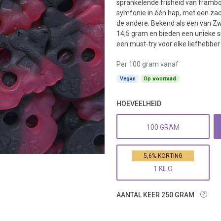
sprankelende frisheid van frambo
symfonie in één hap, met een zac
de andere. Bekend als een van Zw
14,5 gram en bieden een unieke sm
een must-try voor elke liefhebbe
Per 100 gram vanaf
Vegan
Op voorraad
HOEVEELHEID
100 GRAM
5,6% KORTING
1 KILO
AANTAL KEER 250 GRAM