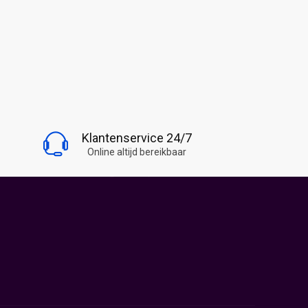
BLIJF OP DE HOOGTE
Klantenservice 24/7
Volg Snoepwinkel Online
Online altijd bereikbaar