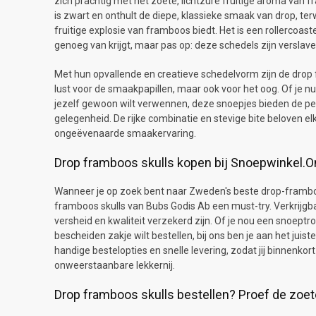
zich prachtig met het zoete, lichtzure fruitige aroma van f
is zwart en onthult de diepe, klassieke smaak van drop, terw
fruitige explosie van framboos biedt. Het is een rollercoas
genoeg van krijgt, maar pas op: deze schedels zijn verslav
Met hun opvallende en creatieve schedelvorm zijn de drop 
lust voor de smaakpapillen, maar ook voor het oog. Of je nu
jezelf gewoon wilt verwennen, deze snoepjes bieden de pe
gelegenheid. De rijke combinatie en stevige bite beloven e
ongeëvenaarde smaakervaring.
Drop framboos skulls kopen bij Snoepwinkel.O
Wanneer je op zoek bent naar Zweden's beste drop-framboo
framboos skulls van Bubs Godis Ab een must-try. Verkrijgb
versheid en kwaliteit verzekerd zijn. Of je nou een snoept
bescheiden zakje wilt bestellen, bij ons ben je aan het juist
handige bestelopties en snelle levering, zodat jij binnenko
onweerstaanbare lekkernij.
Drop framboos skulls bestellen? Proef de zoete