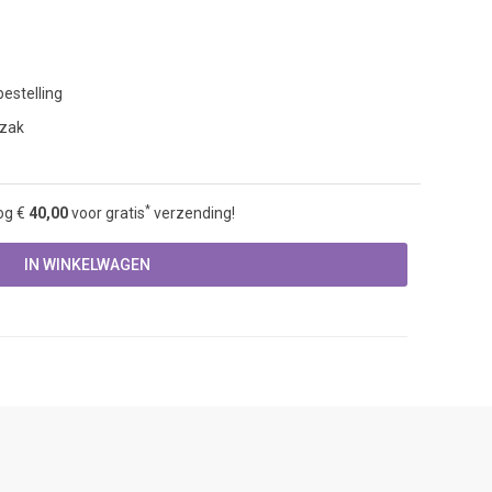
estelling
 zak
*
og €
40,00
voor gratis
verzending!
IN WINKELWAGEN