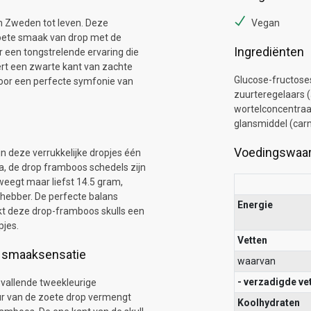
n Zweden tot leven. Deze
Vegan
zoete smaak van drop met de
Ingrediënten
 een tongstrelende ervaring die
ert een zwarte kant van zachte
Glucose-fructoses
oor een perfecte symfonie van
zuurteregelaars (
wortelconcentraat
glansmiddel (car
Voedingswaa
jn deze verrukkelijke dropjes één
, de drop framboos schedels zijn
eegt maar liefst 14.5 gram,
fhebber. De perfecte balans
Energie
kt deze drop-framboos skulls een
pjes.
Vetten
s smaaksensatie
waarvan
- verzadigde ve
pvallende tweekleurige
uur van de zoete drop vermengt
Koolhydraten