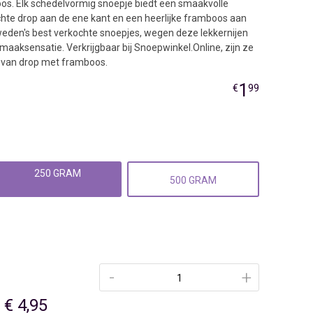
os. Elk schedelvormig snoepje biedt een smaakvolle
hte drop aan de ene kant en een heerlijke framboos aan
eden's best verkochte snoepjes, wegen deze lekkernijen
aaksensatie. Verkrijgbaar bij Snoepwinkel.Online, zijn ze
r van drop met framboos.
1
€
99
250 GRAM
500 GRAM
-
+
€ 4,95