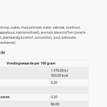
troop, suiker, maïszetmeel, water, salmiak, zoethout,
appelzuur, natriumcitraat), aroma's, kleurstoffen (zwarte
, plantaardig koolstof, curcumine), zout, kokosolie,
naubawas).
rde
Voedingswaarde per 100 gram
1.476,00 kJ
353,00 kcal
0,20
tzuren
0,20
86,00