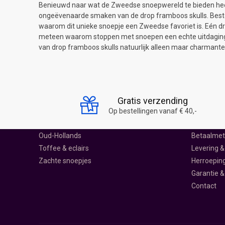
Benieuwd naar wat de Zweedse snoepwereld te bieden heef
ongeëvenaarde smaken van de drop framboos skulls. Best
waarom dit unieke snoepje een Zweedse favoriet is. Eén d
meteen waarom stoppen met snoepen een echte uitdaging 
van drop framboos skulls natuurlijk alleen maar charmante
SNOEP SCHEPPEN
SNOEPWIN
Drop
Over ons
Gratis verzending
Harde snoepjes
Ontdek Sn
Op bestellingen vanaf € 40,-
Lolly's
Klantenser
Oud-Hollands
Betaalme
Toffee & eclairs
Levering &
Zachte snoepjes
Herroepin
Garantie &
Contact