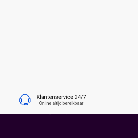
BLIJF OP DE HOOGTE
Klantenservice 24/7
Volg Snoepwinkel Online
Online altijd bereikbaar