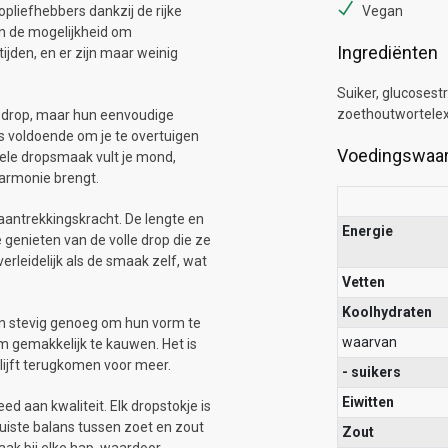
pliefhebbers dankzij de rijke
Vegan
in de mogelijkheid om
Ingrediënten
ijden, en er zijn maar weinig
Suiker, glucosestr
zoethoutwortelext
n drop, maar hun eenvoudige
is voldoende om je te overtuigen
Voedingswaa
iele dropsmaak vult je mond,
harmonie brengt.
n aantrekkingskracht. De lengte en
Energie
enieten van de volle drop die ze
verleidelijk als de smaak zelf, wat
Vetten
Koolhydraten
jn stevig genoeg om hun vorm te
waarvan
m gemakkelijk te kauwen. Het is
lijft terugkomen voor meer.
- suikers
Eiwitten
d aan kwaliteit. Elk dropstokje is
uiste balans tussen zoet en zout
Zout