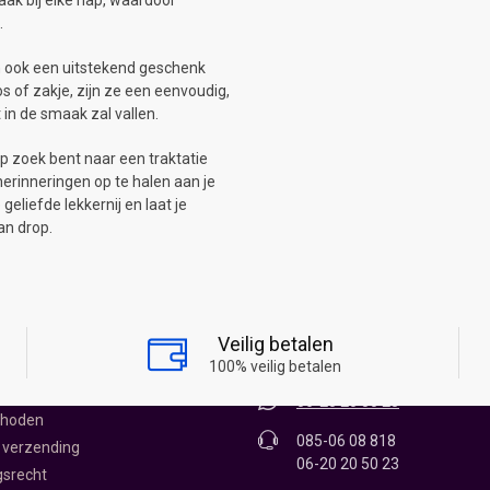
maak bij elke hap, waardoor
.
jn ook een uitstekend geschenk
s of zakje, zijn ze een eenvoudig,
in de smaak zal vallen.
op zoek bent naar een traktatie
erinneringen op te halen aan je
eliefde lekkernij en laat je
n drop.
KEL ONLINE
CONTACT
James Wattstraat 12 - 0.11
Veilig betalen
1704RR Heerhugowaard
oepwinkel
100% veilig betalen
vice
06-20 20 50 23
thoden
085-06 08 818
 verzending
06-20 20 50 23
gsrecht