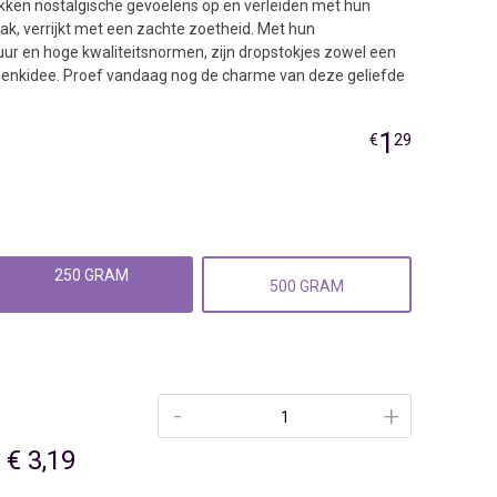
kken nostalgische gevoelens op en verleiden met hun
ak, verrijkt met een zachte zoetheid. Met hun
extuur en hoge kwaliteitsnormen, zijn dropstokjes zowel een
chenkidee. Proef vandaag nog de charme van deze geliefde
1
€
29
250 GRAM
500 GRAM
-
+
€ 3,19