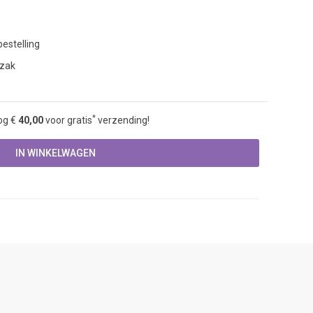
estelling
 zak
*
og €
40,00
voor gratis
verzending!
IN WINKELWAGEN