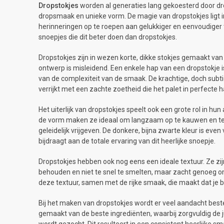
Dropstokjes
worden al generaties
lang gekoesterd door dro
dropsmaak en unieke vorm.
De magie van dropstokjes ligt 
herinneringen op te roepen aan gelukkiger en eenvoudiger t
snoepjes die dit beter doen dan dropstokjes.
Dropstokjes zijn in wezen korte, dikke stokjes gemaakt va
ontwerp is misleidend. Een enkele hap van een dropstokje 
van de complexiteit van de smaak. De krachtige, doch subt
verrijkt met een zachte zoetheid die het palet in perfecte 
Het uiterlijk van dropstokjes speelt ook een grote rol in hu
de vorm maken ze ideaal om langzaam op te kauwen en te g
geleidelijk vrijgeven. De donkere, bijna zwarte kleur is even 
bijdraagt aan de totale ervaring van dit heerlijke snoepje.
Dropstokjes hebben ook nog eens een ideale textuur. Ze zi
behouden en niet te snel te smelten, maar zacht genoeg o
deze textuur, samen met de rijke smaak, die maakt dat je b
Bij het maken van dropstokjes wordt er veel aandacht bestee
gemaakt van de beste ingrediënten, waarbij zorgvuldig de j