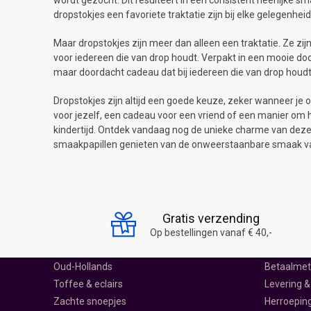
wordt gezocht. Dit resulteert in een consistent heerlijke s
dropstokjes een favoriete traktatie zijn bij elke gelegenheid
Maar dropstokjes zijn meer dan alleen een traktatie. Ze zi
voor iedereen die van drop houdt. Verpakt in een mooie doo
maar doordacht cadeau dat bij iedereen die van drop houdt 
Dropstokjes zijn altijd een goede keuze, zeker wanneer je 
voor jezelf, een cadeau voor een vriend of een manier om h
kindertijd. Ontdek vandaag nog de unieke charme van deze g
smaakpapillen genieten van de onweerstaanbare smaak va
SNOEP SCHEPPEN
SNOEPWIN
Drop
Over ons
Gratis verzending
Harde snoepjes
Ontdek Sn
Op bestellingen vanaf € 40,-
Lolly's
Klantenser
Oud-Hollands
Betaalme
Toffee & eclairs
Levering &
Zachte snoepjes
Herroepin