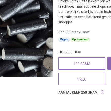
unieke vorm. Deze lekkernijen we
krachtige, maar subtiele dropsma
aantrekkelijke uiterlijk, ideale t
traktatie als een uitstekend ges
snoepjes.
Per 100 gram vanaf
Vegan
Op voorraad
HOEVEELHEID
100 GRAM
1 KILO
AANTAL KEER 250 GRAM