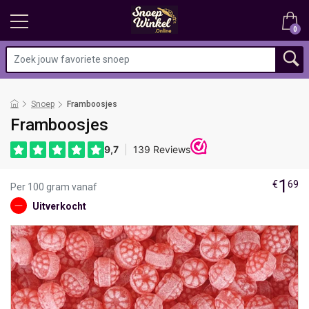
0
Snoep
Framboosjes
Framboosjes
1
€
69
Per 100 gram vanaf
Uitverkocht