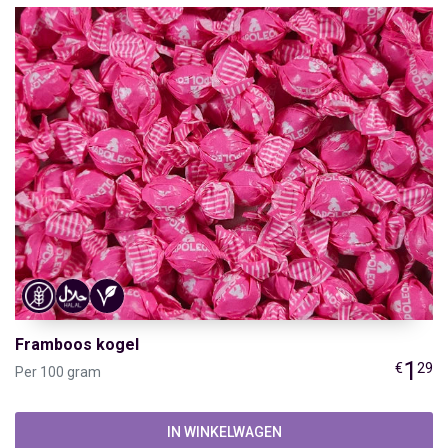
Framboos kogel
1
€
29
Per 100 gram
IN WINKELWAGEN