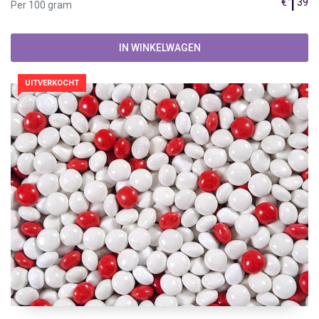
1
€
39
Per 100 gram
IN WINKELWAGEN
UITVERKOCHT