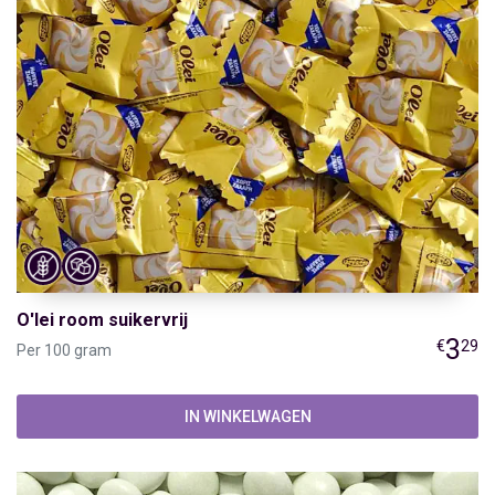
O'lei room suikervrij
3
€
29
Per 100 gram
IN WINKELWAGEN