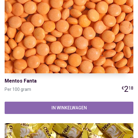
Mentos Fanta
2
€
18
Per 100 gram
IN WINKELWAGEN