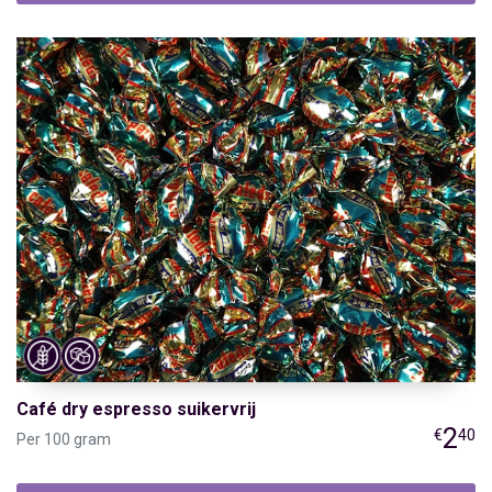
Café dry espresso suikervrij
2
€
40
Per 100 gram