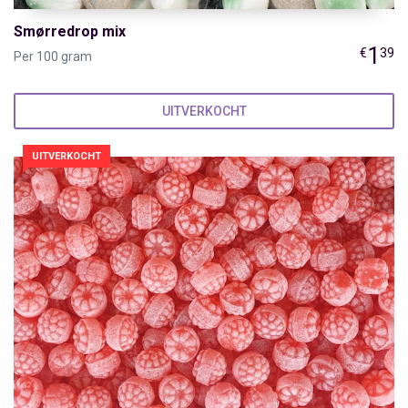
Smørredrop mix
1
€
39
Per 100 gram
UITVERKOCHT
UITVERKOCHT