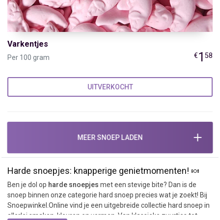
Varkentjes
1
€
58
Per 100 gram
UITVERKOCHT
MEER SNOEP LADEN
Harde snoepjes: knapperige genietmomenten! 🍬
Ben je dol op
harde snoepjes
met een stevige bite? Dan is de
snoep binnen onze categorie hard snoep precies wat je zoekt! Bij
Snoepwinkel.Online vind je een uitgebreide collectie hard snoep in
allerlei smaken, kleuren en vormen. Van klassieke zuurtjes tot