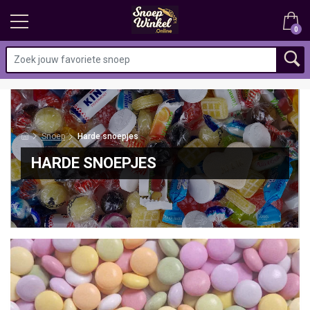
0
Snoep
Harde snoepjes
HARDE SNOEPJES