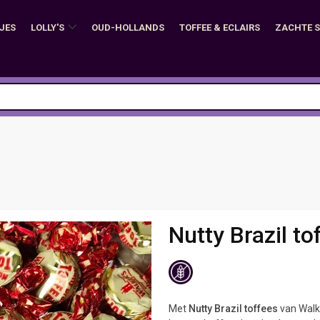
JES
LOLLY'S
OUD-HOLLANDS
TOFFEE & ECLAIRS
ZACHTE 
Nutty Brazil to
Met
Nutty Brazil toffees
van Walke