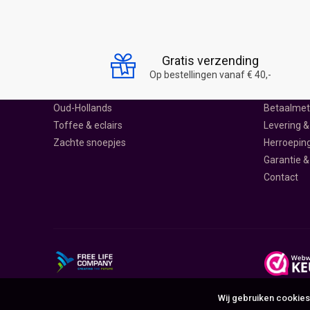
SNOEP SCHEPPEN
SNOEPWIN
Drop
Over ons
Gratis verzending
Harde snoepjes
Ontdek Sn
Op bestellingen vanaf € 40,-
Lolly's
Klantenser
Oud-Hollands
Betaalme
Toffee & eclairs
Levering &
Zachte snoepjes
Herroepin
Garantie &
Contact
Wij gebruiken cookies