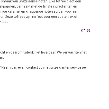
smaak van Braziliaanse noten. Elke toffee biedt een
aakpapillen, gemaakt met de fijnste ingrediënten en
mige karamel en knapperige noten zorgen voor een
. Deze toffees zijn rerfect voor een zoete trek of
tatie.
1
€
99
cht en daarom tijdelijk niet leverbaar. We verwachten het
en.
ig? Neem dan even contact op met onze klantenservice per