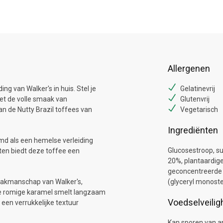
Allergenen
ng van Walker's in huis. Stel je
Gelatinevrij
et de volle smaak van
Glutenvrij
an de Nutty Brazil toffees van
Vegetarisch
Ingrediënten
momd als een hemelse verleiding
Glucosestroop, su
ten biedt deze toffee een
20%, plantaardige
geconcentreerde b
 vakmanschap van Walker's,
(glyceryl monoste
De romige karamel smelt langzaam
Voedselveilig
 een verrukkelijke textuur
Kan sporen van an