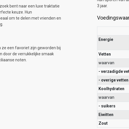
3 jaar.
zoek bent naar een luxe traktatie
erfecte keuze. Hun
Voedingswaa
eaal om te delen met vrienden en
g.
Energie
ze een favoriet zijn geworden bij
en door de verrukkelijke smaak
Vetten
iliaanse noten.
waarvan
- verzadigde ve
- overige vetten
Koolhydraten
waarvan
- suikers
Eiwitten
Zout