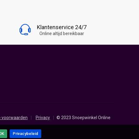
BLIJF OP DE HOOGTE
Klantenservice 24/7
Volg Snoepwinkel Online
Online altijd bereikbaar
 voorwaarden
Privacy
© 2023 Snoepwinkel Online
OK
Privacybeleid