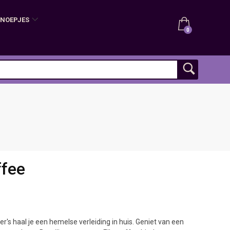
SNOEPJES
0
ffee
r's haal je een hemelse verleiding in huis. Geniet van een