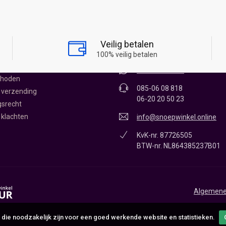
KEL ONLINE
CONTACT
James Wattstraat 12 - 0.11
Veilig betalen
1704RR Heerhugowaard
oepwinkel
100% veilig betalen
vice
06-20 20 50 23
thoden
085-06 08 818
 verzending
06-20 20 50 23
gsrecht
 klachten
info@snoepwinkel.online
KvK-nr. 87726505
BTW-nr. NL864385237B01
Algemene
 die noodzakelijk zijn voor een goed werkende website en statistieken.