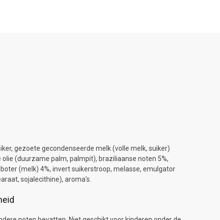
iker, gezoete gecondenseerde melk (volle melk, suiker)
 olie (duurzame palm, palmpit), braziliaanse noten 5%,
oter (melk) 4%, invert suikerstroop, melasse, emulgator
araat, sojalecithine), aroma's.
heid
dere noten bevatten. Niet geschikt voor kinderen onder de