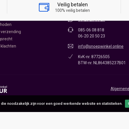
James Wattstraat 12 - 0.11
Veilig betalen
1704RR Heerhugowaard
oepwinkel
100% veilig betalen
vice
06-20 20 50 23
thoden
085-06 08 818
 verzending
06-20 20 50 23
gsrecht
 klachten
info@snoepwinkel.online
KvK-nr. 87726505
BTW-nr. NL864385237B01
Algemene
 die noodzakelijk zijn voor een goed werkende website en statistieken.