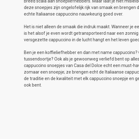
breed scala aan snoepliefhebbers. Maar laat je niet mislei
deze snoepjes zijn ongelofelijk rijk van smaak en brengen
echte Italiaanse cappuccino nauwkeurig goed over.
Het is niet alleen de smaak die indruk maakt. Wanneer je 
is het alsof je even wordt getransporteerd naar een zonnig t
versgezette cappuccino in de lucht hangt en het leven goed
Ben je een koffieliefhebber en dan met name cappuccino? O
tussendoortje? Ook als je gewoonweg verliefd bent op alles w
cappuccino snoepjes van Casa del Dolce echt een must-have
zomaar een snoepje; ze brengen echt de Italiaanse cappuccin
de traditie en de kwaliteit met elk cappuccino snoepje en gen
ook bent.
SNOEP SCHEPPEN
SNOEPWIN