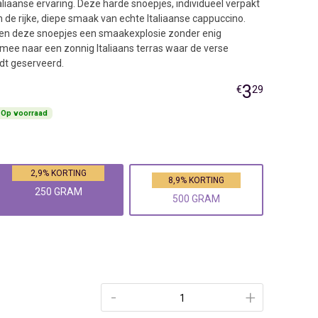
aliaanse ervaring. Deze harde snoepjes, individueel verpakt
 de rijke, diepe smaak van echte Italiaanse cappuccino.
ieden deze snoepjes een smaakexplosie zonder enig
mee naar een zonnig Italiaans terras waar de verse
dt geserveerd.
3
€
29
Op voorraad
2,9% KORTING
8,9% KORTING
250 GRAM
500 GRAM
-
+