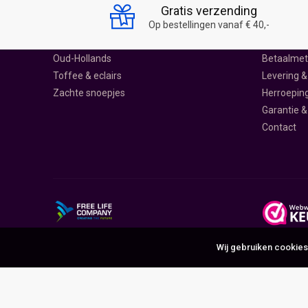
Drop
Over ons
Gratis verzending
Harde snoepjes
Ontdek Sn
Op bestellingen vanaf € 40,-
Lolly's
Klantenser
Oud-Hollands
Betaalme
Toffee & eclairs
Levering &
Zachte snoepjes
Herroepin
Garantie &
Contact
Wij gebruiken cookies