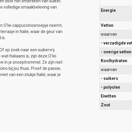
den door het ontbreken van suiker;
 de volledige smaakbeleving van
Energie
een O'lei cappuccinosnoepje neemt,
Vetten
errasje in Italië, waar de geur van
waarvan
 is.
- verzadigde ve
f op zoek naar een suikervrij
- overige vetten
at Italiaans is, zijn deze O'lei
Koolhydraten
 in je snoeptrommel. Ze zijn niet
o bij jou thuis. Proef de passie,
waarvan
iet van een stukje Italië, waar je
- suikers
- polyolen
Eiwitten
Zout
KEL ONLINE
CONTACT