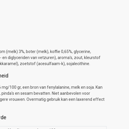
om (melk) 3%, boter (melk), koffie 0,65%, glycerine,
en diglyceriden van vetzuren), aroma's, zout, kleurstof
karamel), zoetstof (acesulfaam-k), sojalecithine.
heid
 mg/100 gr, een bron van fenylalanine, melk en soja. Kan
, pinda's en sesam bevatten. Niet aanbevolen voor
gere vrouwen. Overmatig gebruik kan een laxerend effect
rde