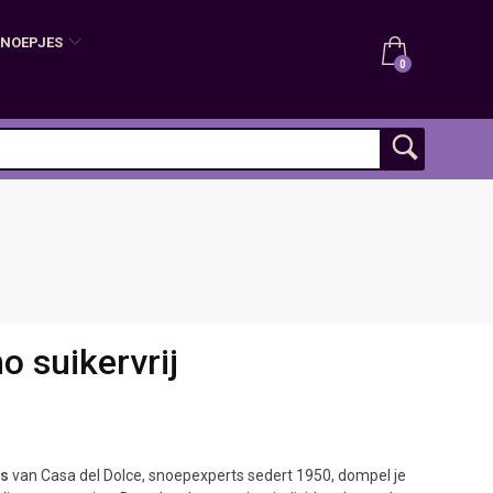
SNOEPJES
0
o suikervrij
es
van Casa del Dolce, snoepexperts sedert 1950, dompel je