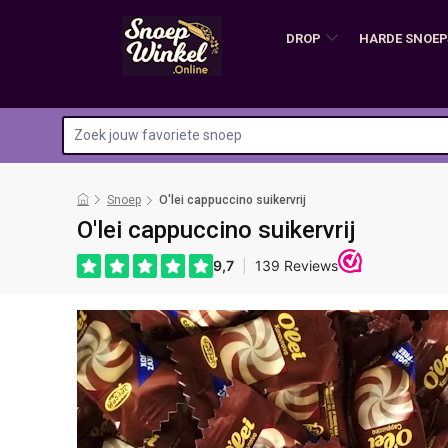
DROP
HARDE SNOEP
Snoep
O'lei cappuccino suikervrij
O'lei cappuccino suikervrij