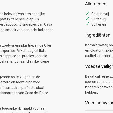
Allergenen
se beleving van een heerlijke
Gelatinevrij
at in Italië heel diep. En
Glutenvrij
'lei cappuccino snoepjes van Casa
Suikervrij
ige smaak van een echt Italiaanse
Ingrediënten
Isomalt, water, ro
 zoetwarenindustrie, en de O'lei
emulgator (mono- 
xpertise. Afkomstig uit Italië
(sulfiet-ammoniak
 cappuccino, precies voor die
l verlangt naar die rijke, diepe
Voedselveilig
Bevat caffeïne 26
ngzaam op te zuigen en de
sporen van noten
de zorg en toewijding voor
kinderen of zwan
koffiesmaak in perfecte staat
hebben.
iteitsnormen van Casa del Dolce
Voedingswaa
 ze toegankelijk maakt voor een