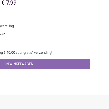
€ 7,99
estelling
 zak
*
og €
40,00
voor gratis
verzending!
IN WINKELWAGEN