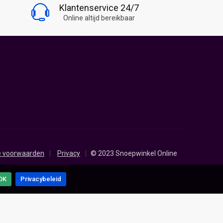
Klantenservice 24/7
Volg Snoepwinkel Online
Online altijd bereikbaar
 voorwaarden
Privacy
© 2023 Snoepwinkel Online
OK
Privacybeleid