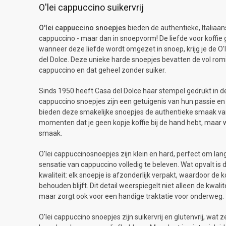
O'lei cappuccino suikervrij
O'lei cappuccino snoepjes
bieden de authentieke, Italiaan
cappuccino - maar dan in snoepvorm! De liefde voor koffie ga
wanneer deze liefde wordt omgezet in snoep, krijg je de O
del Dolce. Deze unieke harde snoepjes bevatten de vol rom
cappuccino en dat geheel zonder suiker.
Sinds 1950 heeft Casa del Dolce haar stempel gedrukt in de
cappuccino snoepjes zijn een getuigenis van hun passie en e
bieden deze smakelijke snoepjes de authentieke smaak van
momenten dat je geen kopje koffie bij de hand hebt, maar we
smaak.
O'lei cappuccinosnoepjes zijn klein en hard, perfect om la
sensatie van cappuccino volledig te beleven. Wat opvalt is 
kwaliteit: elk snoepje is afzonderlijk verpakt, waardoor de 
behouden blijft. Dit detail weerspiegelt niet alleen de kwal
maar zorgt ook voor een handige traktatie voor onderweg.
O'lei cappuccino snoepjes zijn suikervrij en glutenvrij, wat