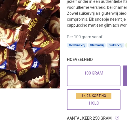
jezelf onder in een authentieke It
voor ultieme versheid, belichamen
Zowel suikervrij als glutenvrij b
compromis. Elk snoepje neemt je 
cappuccino met een glimlach wor
Per 100 gram vanaf
Gelatinevrij
Glutenvrij
Suikervrij
HOEVEELHEID
100 GRAM
14,9% KORTING
1 KILO
AANTAL KEER 250 GRAM