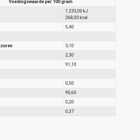
Voedingswaarde per 100 gram
1.233,00 kJ
268,00 kcal
5,40
tzuren
3,10
2,30
91,10
0,50
90,60
0,20
0,37
BLIJF OP DE HOOGTE