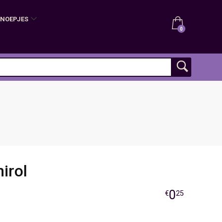
SNOEPJES
0
irol
0
€
25