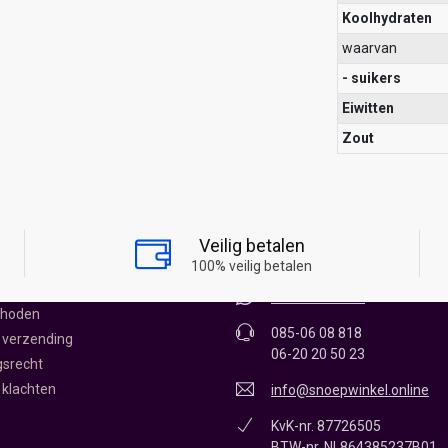
Koolhydraten
waarvan
- suikers
Eiwitten
Zout
KEL ONLINE
CONTACT
James Wattstraat 12 - 0.11
Veilig betalen
1704RR Heerhugowaard
oepwinkel
100% veilig betalen
vice
06-20 20 50 23
thoden
085-06 08 818
 verzending
06-20 20 50 23
gsrecht
 klachten
info@snoepwinkel.online
KvK-nr. 87726505
BTW-nr. NL864385237B01