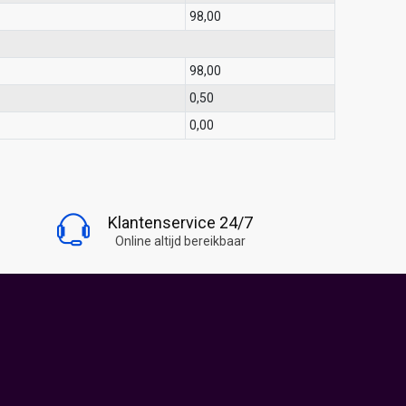
98,00
98,00
0,50
0,00
BLIJF OP DE HOOGTE
Klantenservice 24/7
Volg Snoepwinkel Online
Online altijd bereikbaar