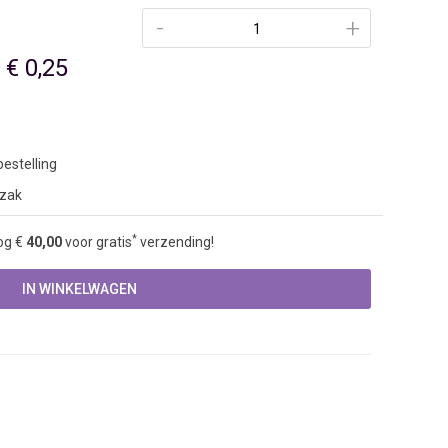
-
+
€ 0,25
estelling
 zak
*
og €
40,00
voor gratis
verzending!
IN WINKELWAGEN