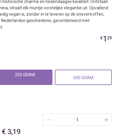
n historische charme en hedendaagse kwaliteit. Ontstaan
ina, straalt elk muntje vorstelijke elegantie uit. Opvallend
lledig vegan is, zonder in te leveren op de onovertroffen,
je Nederlandse geschiedenis, gecombineerd met
s.
1
€
29
250 GRAM
500 GRAM
-
+
€ 3,19