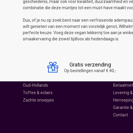
geschiedenis, maar ook voor kwaliteit, duurzaamheid en ve
combinatie die deze muntjes tot een must-have maakt voor
Dus, of je nu op zoek bent naar een verfrissende adempau
wilt genieten van een moment van vorstelijk genot, Wilhelm
perfecte keuze. Voeg deze vegan lekkernij toe aan je win
smaakervaring die zowel tijdloos als hedendaags is.
SNOEP SCHEPPEN
SNOEPWIN
Drop
Over ons
Gratis verzending
Harde snoepjes
Ontdek Sn
Op bestellingen vanaf € 40,-
Lolly's
Klantenser
Oud-Hollands
Betaalme
Toffee & eclairs
Levering &
Zachte snoepjes
Herroepin
Garantie &
Contact