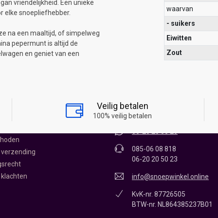
gan vriendelijkheid. Een unieke
waarvan
 elke snoepliefhebber.
- suikers
ze na een maaltijd, of simpelweg
Eiwitten
ina pepermunt is altijd de
Zout
kelwagen en geniet van een
KEL ONLINE
CONTACT
James Wattstraat 12 - 0.11
Veilig betalen
1704RR Heerhugowaard
oepwinkel
100% veilig betalen
vice
06-20 20 50 23
thoden
085-06 08 818
 verzending
06-20 20 50 23
gsrecht
 klachten
info@snoepwinkel.online
KvK-nr. 87726505
BTW-nr. NL864385237B01