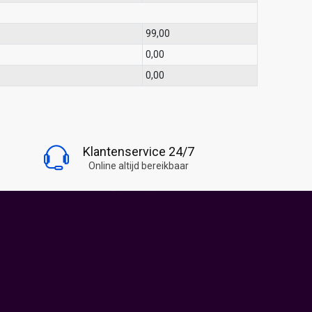
99,00
0,00
0,00
BLIJF OP DE HOOGTE
Klantenservice 24/7
Volg Snoepwinkel Online
Online altijd bereikbaar