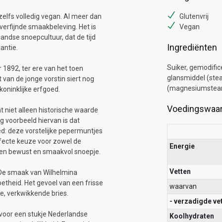
 zelfs volledig vegan. Al meer dan
Glutenvrij
erfijnde smaakbeleving. Het is
Vegan
andse snoepcultuur, dat de tijd
Ingrediënten
antie.
Suiker, gemodific
1892, ter ere van het toen
glansmiddel (stea
 van de jonge vorstin siert nog
(magnesiumstear
koninklijke erfgoed.
Voedingswaa
t niet alleen historische waarde
g voorbeeld hiervan is dat
ed: deze vorstelijke pepermuntjes
rfecte keuze voor zowel de
Energie
 een bewust en smaakvol snoepje.
Vetten
. De smaak van Wilhelmina
oetheid. Het gevoel van een frisse
waarvan
e, verkwikkende bries.
- verzadigde ve
n voor een stukje Nederlandse
Koolhydraten