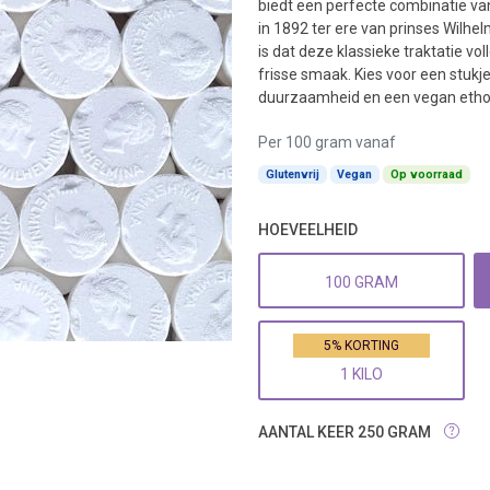
biedt een perfecte combinatie va
in 1892 ter ere van prinses Wilhelm
is dat deze klassieke traktatie vo
frisse smaak. Kies voor een stuk
duurzaamheid en een vegan etho
Per 100 gram vanaf
Glutenvrij
Vegan
Op voorraad
HOEVEELHEID
100 GRAM
5% KORTING
1 KILO
AANTAL KEER 250 GRAM