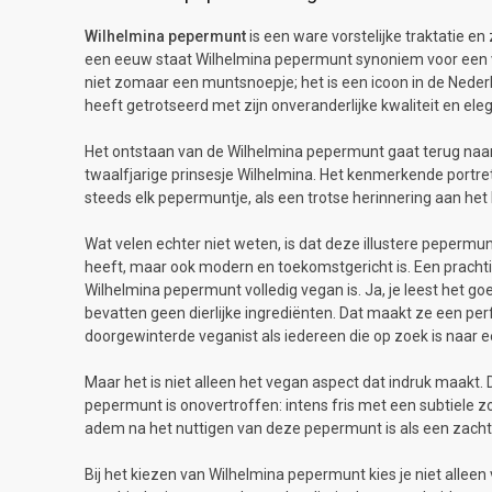
Wilhelmina pepermunt
is een ware vorstelijke traktatie en
een eeuw staat Wilhelmina pepermunt synoniem voor een v
niet zomaar een muntsnoepje; het is een icoon in de Nederl
heeft getrotseerd met zijn onveranderlijke kwaliteit en eleg
Het ontstaan van de Wilhelmina pepermunt gaat terug naar 
twaalfjarige prinsesje Wilhelmina. Het kenmerkende portret
steeds elk pepermuntje, als een trotse herinnering aan het 
Wat velen echter niet weten, is dat deze illustere pepermun
heeft, maar ook modern en toekomstgericht is. Een prachti
Wilhelmina pepermunt volledig vegan is. Ja, je leest het go
bevatten geen dierlijke ingrediënten. Dat maakt ze een pe
doorgewinterde veganist als iedereen die op zoek is naar
Maar het is niet alleen het vegan aspect dat indruk maakt
pepermunt is onovertroffen: intens fris met een subtiele z
adem na het nuttigen van deze pepermunt is als een zacht
Bij het kiezen van Wilhelmina pepermunt kies je niet allee