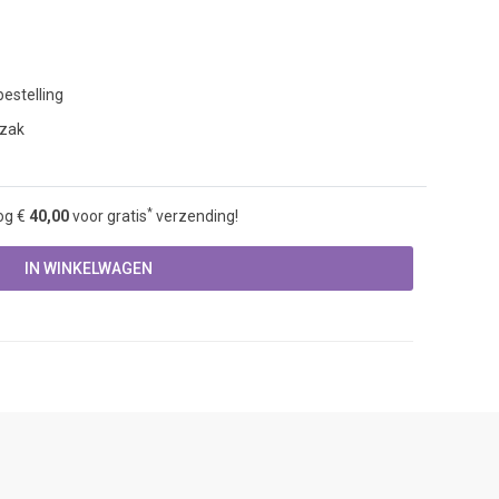
estelling
 zak
*
og €
40,00
voor gratis
verzending!
IN WINKELWAGEN