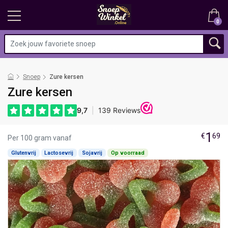
0
Snoep
Zure kersen
Zure kersen
1
€
69
Per 100 gram vanaf
Glutenvrij
Lactosevrij
Sojavrij
Op voorraad