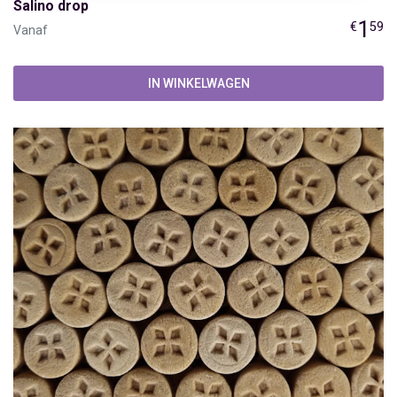
Salino drop
1
€
59
Vanaf
IN WINKELWAGEN