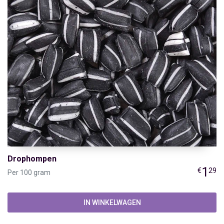
Drophompen
1
€
29
Per 100 gram
IN WINKELWAGEN