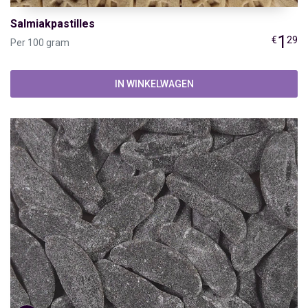
Salmiakpastilles
1
€
29
Per 100 gram
IN WINKELWAGEN