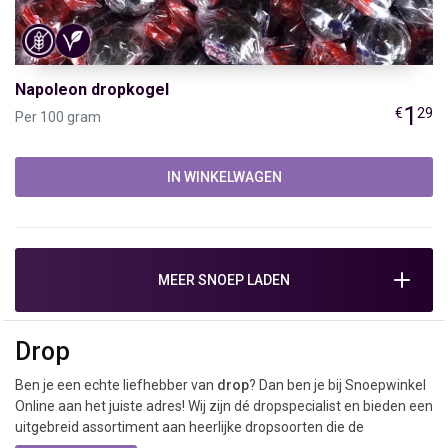
Napoleon dropkogel
1
€
29
Per 100 gram
IN WINKELWAGEN
MEER SNOEP LADEN
Drop
Ben je een echte liefhebber van
drop
? Dan ben je bij Snoepwinkel
Online aan het juiste adres! Wij zijn dé dropspecialist en bieden een
uitgebreid assortiment aan heerlijke dropsoorten die de
smaakpapillen zullen verrassen. In onze dropwinkel vind je zoete