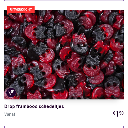
UITVERKOCHT
Drop framboos schedeltjes
1
€
50
Vanaf