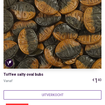
Toffee salty oval bubs
1
€
40
Vanaf
UITVERKOCHT