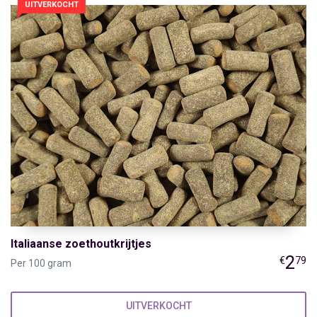
UITVERKOCHT
Italiaanse zoethoutkrijtjes
2
€
79
Per 100 gram
UITVERKOCHT